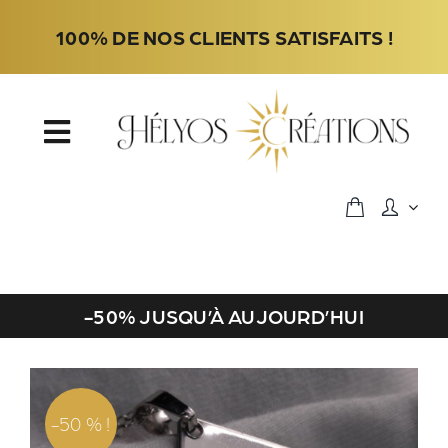
Passer
100% DE NOS CLIENTS SATISFAITS !
au
contenu
Toggle
Navigation
Accueil
Boutique
-50% JUSQU’À AUJOURD’HUI
A propos
Contact
-50 % !