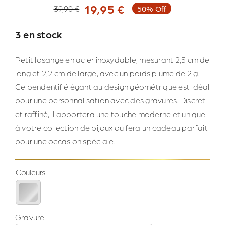
19,95
€
39,90
€
50% Off
Le
Le
prix
prix
3 en stock
initial
actuel
était :
est :
Petit losange en acier inoxydable, mesurant 2,5 cm de
39,90 €.
19,95 €.
long et 2,2 cm de large, avec un poids plume de 2 g.
Ce pendentif élégant au design géométrique est idéal
pour une personnalisation avec des gravures. Discret
et raffiné, il apportera une touche moderne et unique
à votre collection de bijoux ou fera un cadeau parfait
pour une occasion spéciale.
Couleurs

Gravure